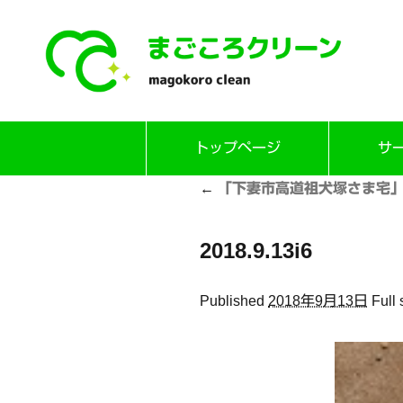
Skip
トップページ
サ
to
content
←
「下妻市高道祖犬塚さま宅
2018.9.13i6
Published
2018年9月13日
Full 