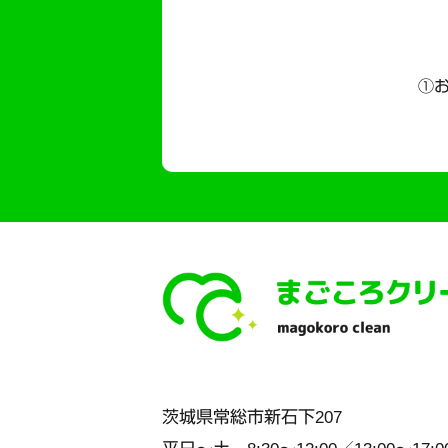
①お
茨城県
常総市
新石下207