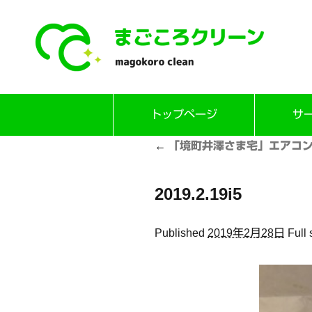
Skip
トップページ
サ
to
content
←
「境町井澤さま宅」エアコ
2019.2.19i5
Published
2019年2月28日
Full 