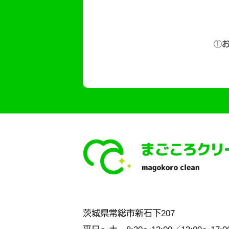
①お
茨城県
常総市
新石下207