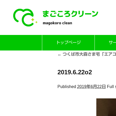
Skip
トップページ
サ
to
content
←
つくば市大森さま宅「エアコ
2019.6.22o2
Published
2019年6月22日
Full 