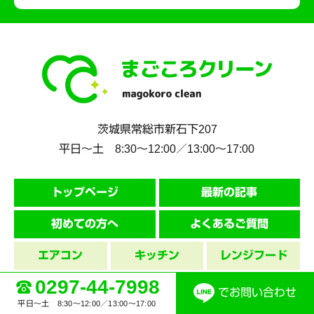
茨城県
常総市
新石下207
平日～土 8:30〜12:00／13:00〜17:00
トップページ
最新の記事
初めての方へ
よくあるご質問
エアコン
キッチン
レンジフード
0297-44-7998
換気扇
浴室
洗面台
でお問い合わせ
平日～土 8:30〜12:00／13:00〜17:00