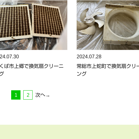
24.07.30
2024.07.28
くば市上郷で換気扇クリーニ
常総市上蛇町で換気扇クリ
グ
ング
1
2
次へ→