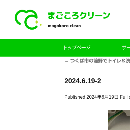
Skip
トップページ
サ
to
content
←
つくば市の前野でトイレ＆
2024.6.19-2
Published
2024年6月19日
Full 