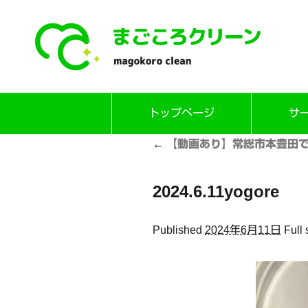
Skip
トップページ
サ
to
content
←
【動画あり】常総市本豊田で
2024.6.11yogore
Published
2024年6月11日
Full 