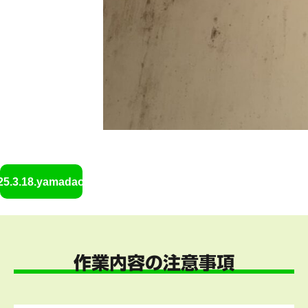
25.3.18.yamadaofuro2
作業内容の注意事項