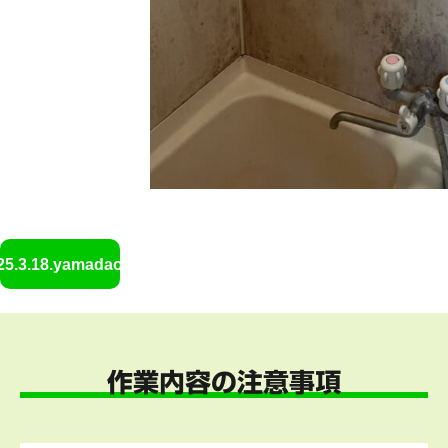
25.3.18.yamadaofuro4
作業内容の注意事項