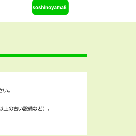
jososhinoyama8
さい。
以上の古い設備など）。