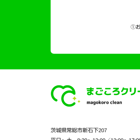
①お
茨城県
常総市
新石下207