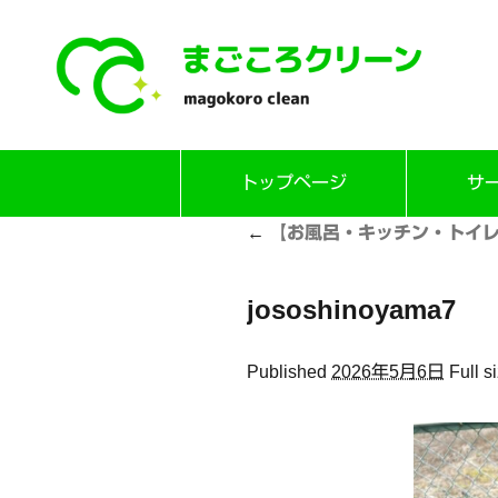
Skip
トップページ
サ
to
content
←
【お風呂・キッチン・トイレ
jososhinoyama7
Published
2026年5月6日
Full s