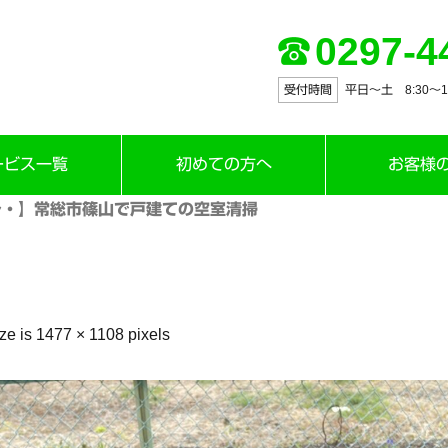
0297-4
受付時間
平日～土 8:30〜12:
ービス一覧
初めての方へ
お客様
・】常総市篠山で戸建ての空室清掃
ize is
1477 × 1108
pixels