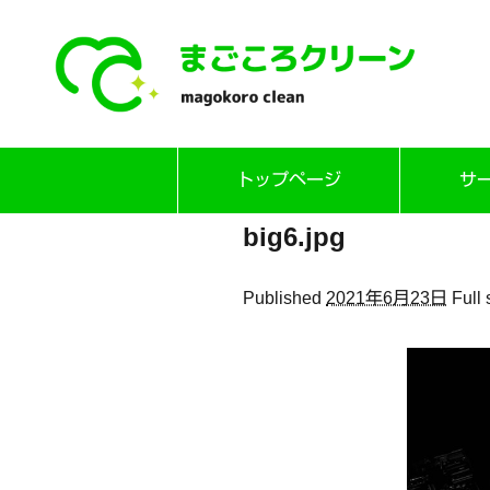
Skip
トップページ
サ
to
content
big6.jpg
Published
2021年6月23日
Full 