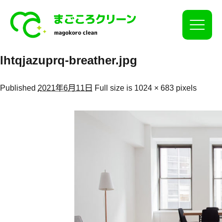
Click
lhtqjazuprq-breather.jpg
Published
2021年6月11日
Full size is
1024 × 683
pixels